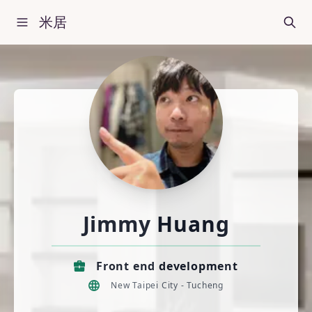
米居
Jimmy Huang
Front end development
New Taipei City - Tucheng